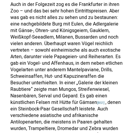
Auch in der Folgezeit zog es die Frankfurter in ihren
Zoo – und das bei sehr hohen Eintrittspreisen. Aber
was gab es nicht alles zu sehen und zu bestaunen:
eine nachgebildete Burg mit Eulen, die Adlergalerie
mit Gänse-, Ohren- und Königsgeiern, Gauklern,
Weißkopf-Seeadlern, Milanen, Bussarden und noch
vielen anderen. Überhaupt waren Vögel reichlich
vertreten – sowohl einheimische als auch exotische
Arten, darunter viele Papageien- und Reiherarten. Es
gab ein Vogel- und Affenhaus, in dem neben etlichen
Vogelarten unter anderem Mantelpaviane, Drills,
Schweinsaffen, Hut- und Kapuzineraffen die
Besucher unterhielten. In einer „Galerie der kleinen
Raubtiere“ zeigte man Mungos, Streifenwiesel,
Nasenbären, Serval und Gepard. Es gab einen
künstlichen Felsen mit Hütte für Gämsen
, denen
[BS1]
ein Steinbock-Paar Gesellschaft leistete. Auch
verschiedene asiatische und afrikanische
Antilopenarten, die meistens in Paaren gehalten
wurden, Trampeltiere, Dromedar und Zebra wurden